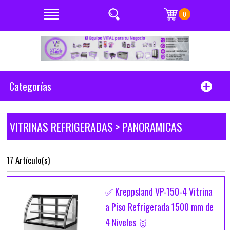
0
Categorías
VITRINAS REFRIGERADAS > PANORAMICAS
17 Artículo(s)
✅ Kreppsland VP-150-4 Vitrina
a Piso Refrigerada 1500 mm de
4 Niveles 🥇