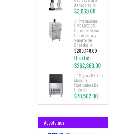
Agitadores 🥇
$3,069.00
✅ International
HMBABSB75
Horno De Brasa
Con Armario y
Soporte De
Bnadejas 🥇
$289,146.00
Oferta:
$262,860.00
✅ Migsa ZBX-100
Maquina
Fabricadora De
Hielo 🥇
$70,562.00
Aceptamos