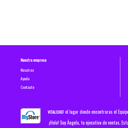
Nuestra empresa
Nosotros
Ayuda
Contacto
el lugar donde encontraras el Equi
VITALCHEF
¡Hola! Soy Ángela, tu ejecutiva de ventas. E