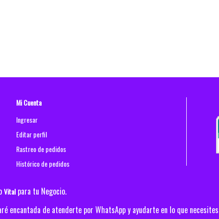
Mi Cuenta
Ingresar
Editar perfil
Rastreo de pedidos
Histórico de pedidos
po
para tu Negocio.
Vital
staré encantada de atenderte por WhatsApp y ayudarte en lo que necesites