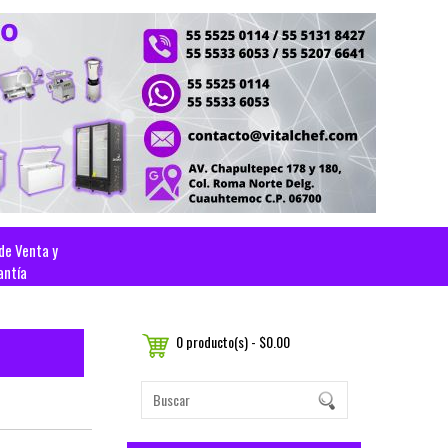
 de Venta y
antía
0 producto(s) - $0.00