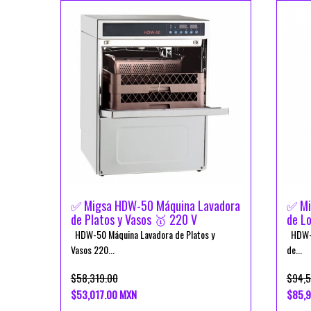
✅ Migsa HDW-50 Máquina Lavadora
✅ Mi
de Platos y Vasos 🥇 220 V
de Lo
HDW-50 Máquina Lavadora de Platos y
HDW-80
Vasos 220...
de...
$58,319.00
$94,5
$53,017.00 MXN
$85,9