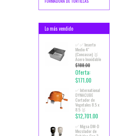
FORMADORA DE TORTILLAS
Lo más vendido
✅ ✅ Inserto
Medio 4"
(Concasse) 🥇
Acero Inoxidable
$188.00
Oferta:
$171.00
✅ International
DYNACUBE
Cortador de
Vegetales 8.5 x
8.5 🥇
$12,701.00
✅ Migsa DM-D
Mezclador de
Bebidas Con 3