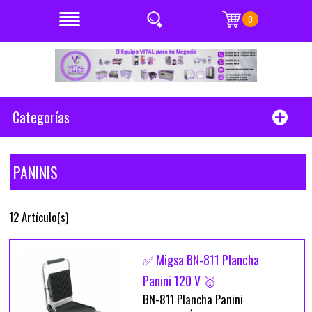
0
Categorías
PANINIS
12 Artículo(s)
✅ Migsa BN-811 Plancha
Panini 120 V 🥇
BN-811 Plancha Panini