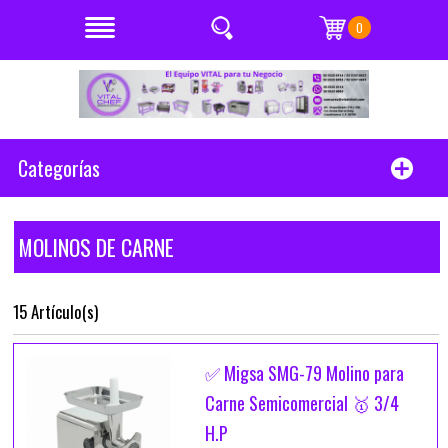
0
Categorías
MOLINOS DE CARNE
15 Artículo(s)
✅ Migsa SMG-79 Molino para
Carne Semicomercial 🥇 3/4
H.P