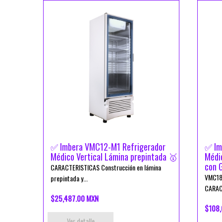
✅ Imbera VMC12-M1 Refrigerador
✅ Im
Médico Vertical Lámina prepintada 🥇
Médic
con 
CARACTERISTICAS Construcción en lámina
VMC18
prepintada y...
CARACT
$25,487.00 MXN
$108,
Ver detalle