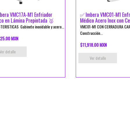
bera VMC17A-M1 Enfriador
✅ Imbera VMC01-M1 Enfr
co en Lámina Prepintada 🥇
Médico Acero Inox con Ce
ERISTICAS Gabinete inoxidable y acero...
VMC01-M1 CON CERRADURA CA
Construcción...
25.00 MXN
$11,918.00 MXN
Ver detalle
Ver detalle