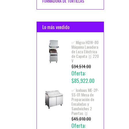
FORMADORA DE TORTILLAS
Lo más vendido
✅ Migsa HDW-80
Máquina Lavadora
de Loza Eléctrica
de Capota 🥇 220
V
$94,514.00
Oferta:
$85,922.00
✅ Icehaus ME-2P-
SS-01 Mesa de
Preparación de
Ensaladas y
Sandwiches 2
Puertas 🥇
$45,010.00
Oferta: