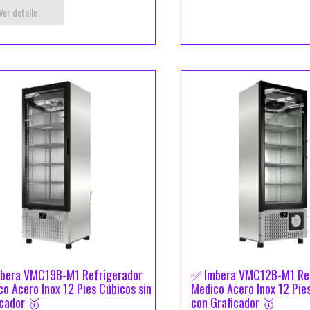
Ver detalle
bera VMC19B-M1 Refrigerador
✅ Imbera VMC12B-M1 Ref
o Acero Inox 12 Pies Cúbicos sin
Medico Acero Inox 12 Pie
icador 🥇
con Graficador 🥇