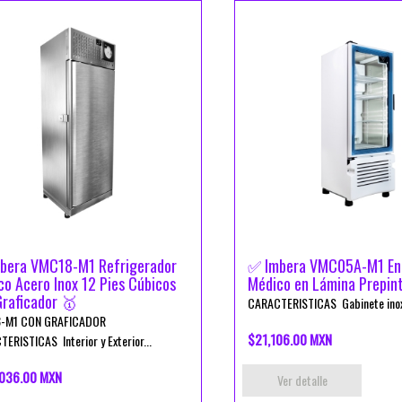
bera VMC18-M1 Refrigerador
✅ Imbera VMC05A-M1 Enf
o Acero Inox 12 Pies Cúbicos
Médico en Lámina Prepin
Graficador 🥇
CARACTERISTICAS Gabinete inoxi
-M1 CON GRAFICADOR
$21,106.00 MXN
ERISTICAS Interior y Exterior...
036.00 MXN
Ver detalle