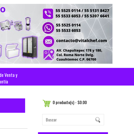
 de Venta y
antía
0 producto(s) - $0.00