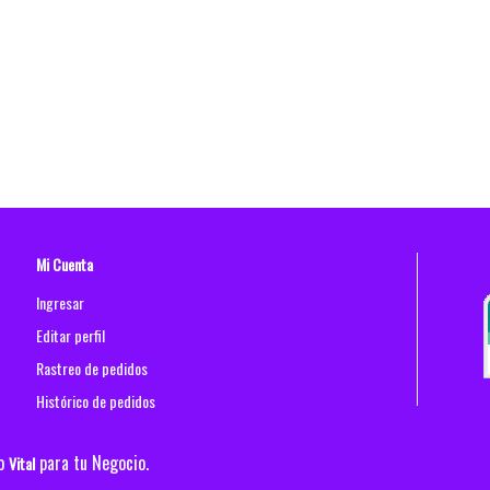
Mi Cuenta
Ingresar
Editar perfil
Rastreo de pedidos
Histórico de pedidos
po
para tu Negocio.
Vital