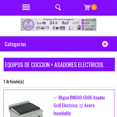
0
Categorías
EQUIPOS DE COCCION > ASADORES ELECTRICOS
1 Artículo(s)
✅ Migsa BN600-E606 Asador
Grill Eléctrico 🥇 Acero
Inoxidable