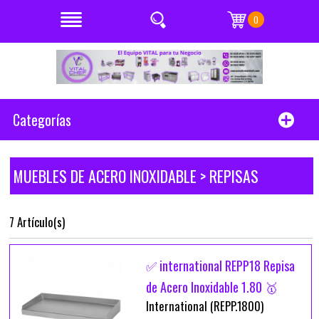
0
Categorías
MUEBLES DE ACERO INOXIDABLE > REPISAS
7 Artículo(s)
✅ international REPP18 Repisa
de Acero Inoxidable 1.80 🥇
International (REPP.1800)