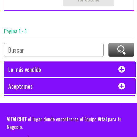
Página 1 - 1
Lo más vendido
Aceptamos
VITALCHEF
Vital
el lugar donde encontraras el Equipo
para tu
Negocio.