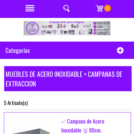
0
Categorías
MUEBLES DE ACERO INOXIDABLE > CAMPANAS DE
EXTRACCION
5 Artículo(s)
✅ Campana de Acero
Inoxidable 🥇 80cm.