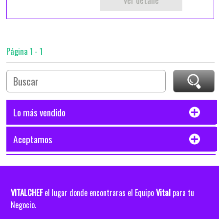
Página 1 - 1
Lo más vendido
Aceptamos
VITALCHEF
Vital
el lugar donde encontraras el Equipo
para tu
Negocio.