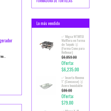
FORMADORA DE TORTILLAS
Lo más vendido
✅ Migsa WTM1SI
gerador
Wafflera en Forma
de Taiyaki 🥇
(Forma Cono para
L
Rellenar)
o...
$6,859.00
Oferta:
$6,235.00
✅ Inserto Noveno
1" (Concasse) 🥇
Acero Inoxidable
$86.00
Oferta:
$79.00
✅ Migsa X-III