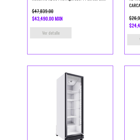
CARCAT
$47,839.00
$26,9
$43,490.00 MXN
$24,4
Ver detalle