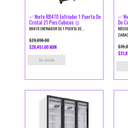
✅ Nieto RB470 Enfriador 1 Puerta De
✅ Ni
Cristal 21 Pies Cubicos 🥇
De Cr
RB470 ENFRIADOR DE 1 PUERTA DE...
RB550
CARACT
$29,096.00
$35,0
$26,451.00 MXN
$31,8
Ver detalle