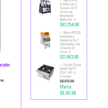
Granita con 3
Tazones de 12
Litros con
Iluminación
Multicolor 🥇
$63,254.00
✅ Migsa HBS30
Amasadora
Comercial De 2
Velocidades con
Tazon de 35
Litros 🥇
$21,663.00
erador
✅ Parrilla Coriat
HEAVY DUTY
PCH-1 HD 🥇
L
Premium
o...
$8,912.00
Oferta:
$8,101.00