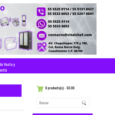
 de Venta y
antía
0 producto(s) - $0.00