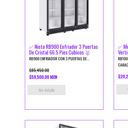
✅ Nieto RB900 Enfriador 3 Puertas
✅ Me
De Cristal 66.5 Pies Cubicos 🥇
Verti
RB900 ENFRIADOR CON 3 PUERTAS DE...
RB100
CARAC
$65,450.00
$20,2
$59,500.00 MXN
Ver detalle