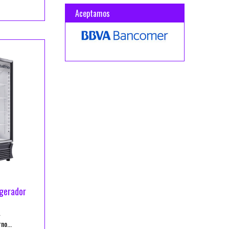
Aceptamos
gerador
L
o...