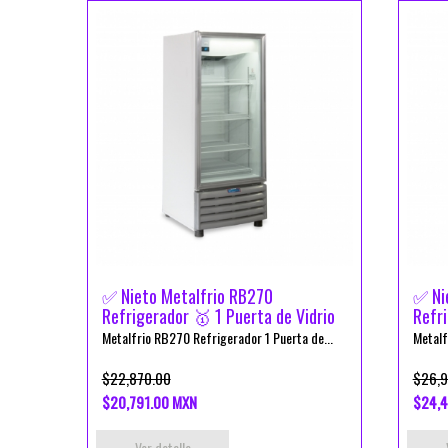
✅ Nieto Metalfrio RB270
✅ Ni
Refrigerador 🥇 1 Puerta de Vidrio
Refri
Metalfrio RB270 Refrigerador 1 Puerta de...
Metalf
$22,870.00
$26,9
$20,791.00 MXN
$24,4
Ver detalle