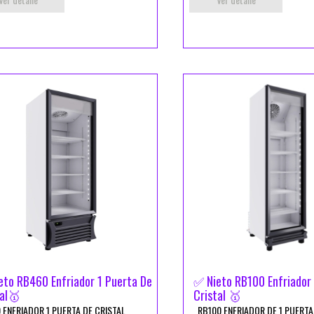
eto RB460 Enfriador 1 Puerta De
✅ Nieto RB100 Enfriador 
tal🥇
Cristal 🥇
 ENFRIADOR 1 PUERTA DE CRISTAL
RB100 ENFRIADOR DE 1 PUERTA 