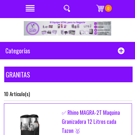
0
Categorías
GRANITAS
10 Artículo(s)
✅ Rhino MAGRA-2T Maquina
Granizadora 12 Litros cada
Tazon 🥇