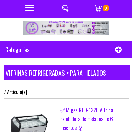
0
Categorías
VITRINAS REFRIGERADAS > PARA HELADOS
7 Artículo(s)
✅ Migsa RTD-122L Vitrina
Exhibidora de Helados de 6
Insertos 🥇