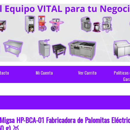
tacto
Mi Cuenta
Ver Carrito
Políticas
Gar
Migsa HP-BCA-01 Fabricadora de Palomitas Eléctric
50 g) 🥇