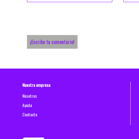
Comentario y calificación:
✅ Migsa HP-BC
¡Escribe tu comentario!
Nuestra empresa
Nosotros
Ayuda
Contacto