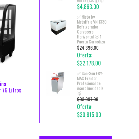
$4,863.00
✅ Nieto by
Metalfrio VNH330
Refrigerador
Cervecero
Horizontal 🥇 1
Puerta Corrediza
$24,396.00
Oferta:
$22,178.00
✅ San-Son FRY-
MAX Freidor
ina
Profesional de
Acero Inoxidable
 76 Litros
🥇
$33,897.00
Oferta:
$30,815.00