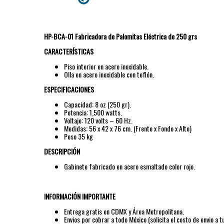
HP-BCA-01 Fabricadora de Palomitas Eléctrica de 250 grs
CARACTERÍSTICAS
Piso interior en acero inoxidable.
Olla en acero inoxidable con teflón.
ESPECIFICACIONES
Capacidad: 8 oz (250 gr).
Potencia: 1,500 watts.
Voltaje: 120 volts – 60 Hz.
Medidas: 56 x 42 x 76 cm. (Frente x Fondo x Alto)
Peso 35 kg
DESCRIPCIÓN
Gabinete fabricado en acero esmaltado color rojo.
INFORMACIÓN IMPORTANTE
Entrega gratis en CDMX y Área Metropolitana.
Envios por cobrar a todo México (solicita el costo de envio a tu