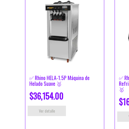
✅ Rhino HELA-1.5P Máquina de
✅ Rh
Helado Suave 🥇
Refr
🥇
$36,154.00
$16
Ver detalle