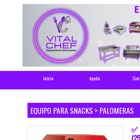
Inicio
Ayuda
Con
EQUIPO PARA SNACKS > PALOMERAS
✅ 
(2