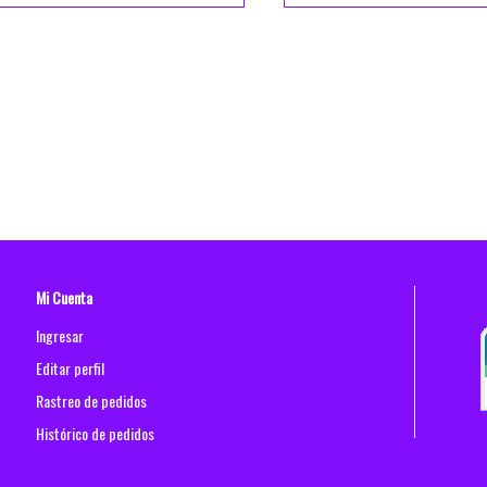
A-01 Fabricadora de Palomitas Eléctrica 8 oz (25
Mi Cuenta
Ingresar
Editar perfil
Rastreo de pedidos
Histórico de pedidos