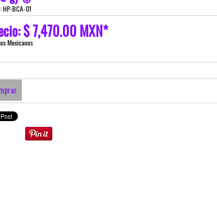
e: HP-BCA-01
ecio: $ 7,470.00 MXN*
sos Mexicanos
mprar