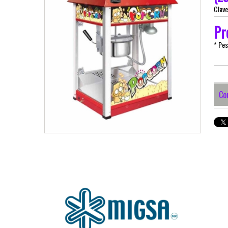
Clav
Pr
* Pe
Co