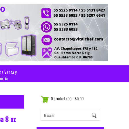
 de Venta y
antía
0 producto(s) - $0.00
a 8 oz